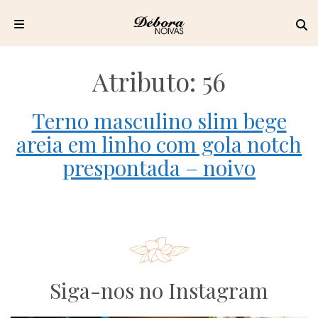
Pular
para
Atributo:
56
o
conteúdo
Terno masculino slim bege
areia em linho com gola notch
prespontada – noivo
Siga-nos no Instagram