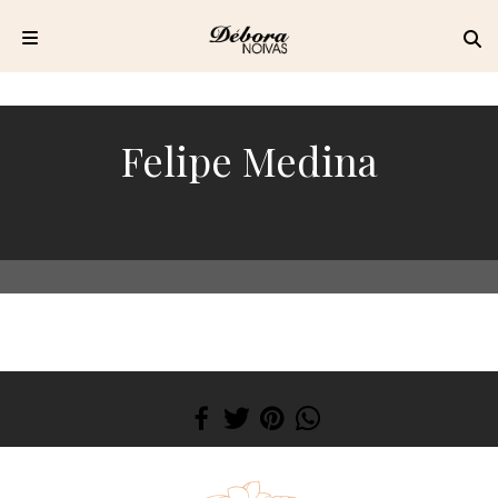
Pular
para
o
Felipe Medina
conteúdo