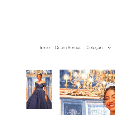
Pular
para
o
conteúdo
Início
Quem Somos
Coleções