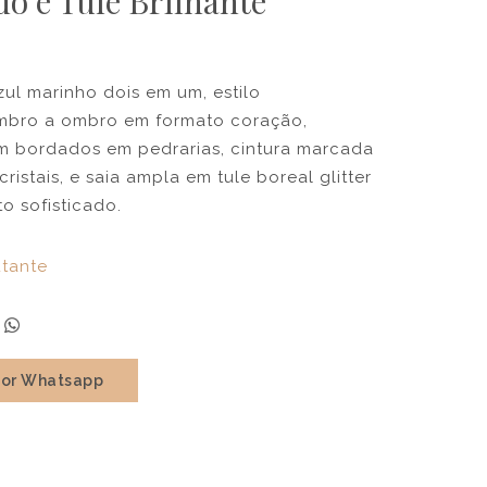
o e Tule Brilhante
ul marinho dois em um, estilo
mbro a ombro em formato coração,
m bordados em pedrarias, cintura marcada
ristais, e saia ampla em tule boreal glitter
o sofisticado.
tante
por Whatsapp