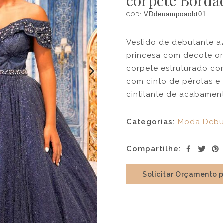
corpete Bordad
COD:
VDdeuampoaobt01
Vestido de debutante az
princesa com decote o
corpete estruturado co
com cinto de pérolas e c
cintilante de acabament
Categorias:
Moda Debu
Compartilhe:
Solicitar Orçamento 