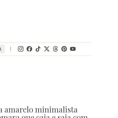
|
ta amarelo minimalista
omara que caia e saia com