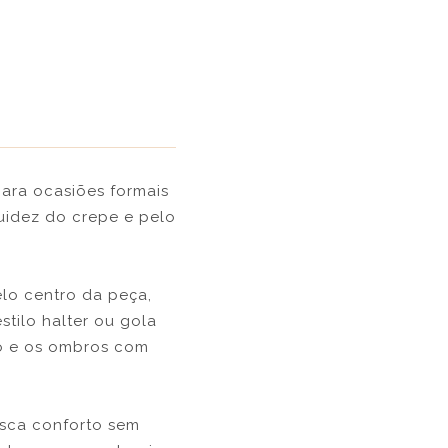
para ocasiões formais
uidez do crepe e pelo
elo centro da peça,
stilo halter ou gola
to e os ombros com
usca conforto sem