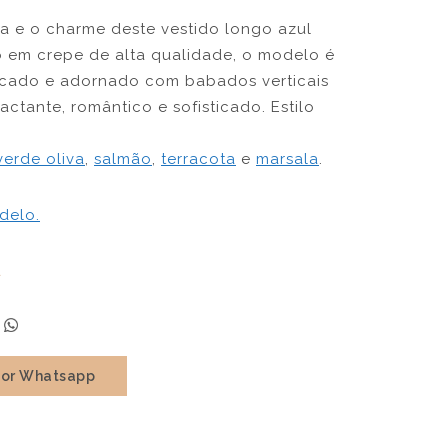
a e o charme deste vestido longo azul
o em crepe de alta qualidade, o modelo é
elicado e adornado com babados verticais
ctante, romântico e sofisticado. Estilo
verde oliva
,
salmão
,
terracota
e
marsala
.
delo.
a
por Whatsapp