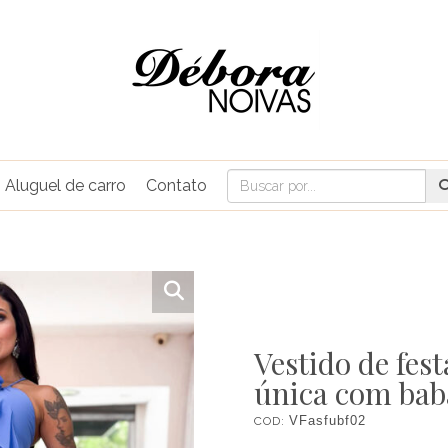
Aluguel de carro
Contato
Vestido de fest
única com baba
COD:
VFasfubf02