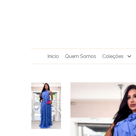
Pular
para
o
conteúdo
Início
Quem Somos
Coleções