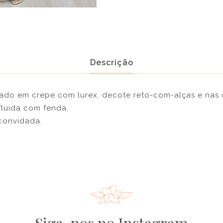
Descrição
rado em crepe com lurex, decote reto-com-alças e nas 
 fluida com fenda.
 convidada.
Siga-nos no Instagram