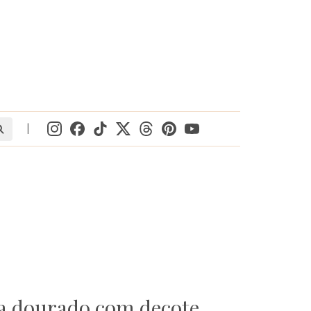
|
ta dourado com decote