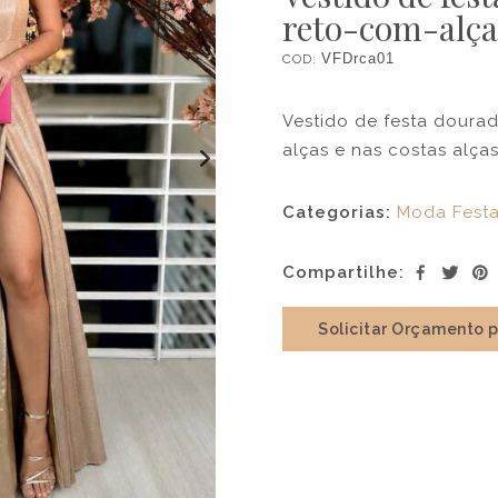
reto-com-alça
COD:
VFDrca01
Vestido de festa doura
alças e nas costas alça
Categorias:
Moda Fest
Compartilhe:
Solicitar Orçamento 