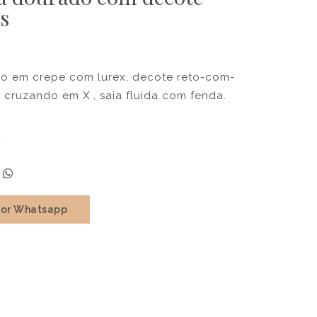
s
do em crepe com lurex, decote reto-com-
s cruzando em X , saia fluida com fenda.
a
por Whatsapp