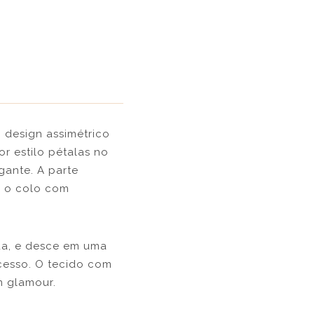
 design assimétrico
r estilo pétalas no
gante. A parte
a o colo com
da, e desce em uma
cesso. O tecido com
m glamour.