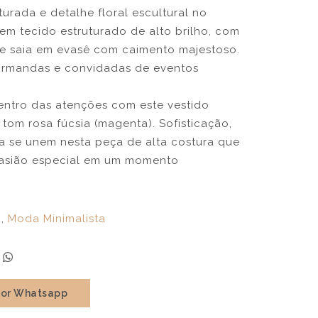
turada e detalhe floral escultural no
m tecido estruturado de alto brilho, com
e saia em evasê com caimento majestoso.
formandas e convidadas de eventos
entro das atenções com este vestido
om rosa fúcsia (magenta). Sofisticação,
 se unem nesta peça de alta costura que
casião especial em um momento
a
,
Moda Minimalista
por Whatsapp