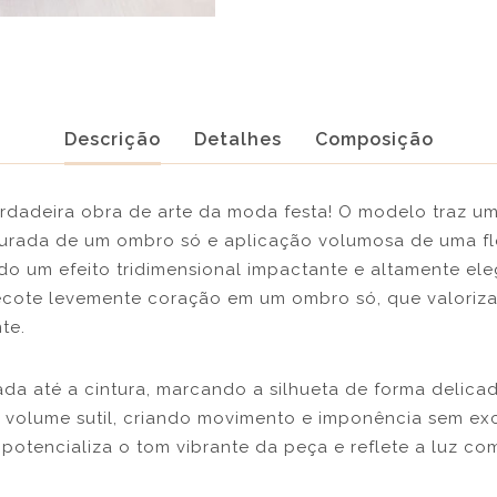
Descrição
Detalhes
Composição
erdadeira obra de arte da moda festa! O modelo traz um
turada de um ombro só e aplicação volumosa de uma flo
o um efeito tridimensional impactante e altamente ele
ecote levemente coração em um ombro só, que valoriz
te.
da até a cintura, marcando a silhueta de forma delica
 volume sutil, criando movimento e imponência sem ex
 potencializa o tom vibrante da peça e reflete a luz co