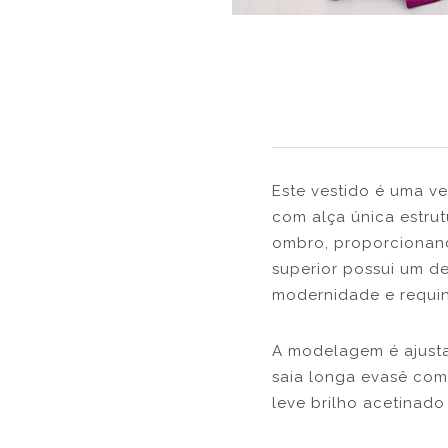
Este vestido é uma v
com alça única estru
ombro, proporcionand
superior possui um d
modernidade e requin
A modelagem é ajusta
saia longa evasê com
leve brilho acetinado