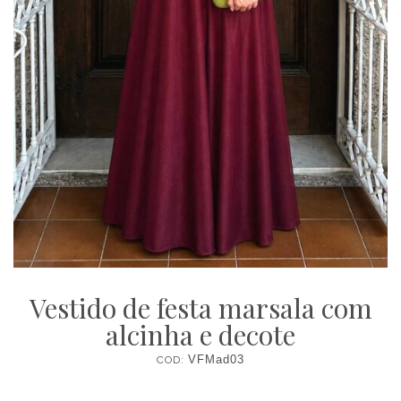
Vestido de festa marsala com
alcinha e decote
COD:
VFMad03