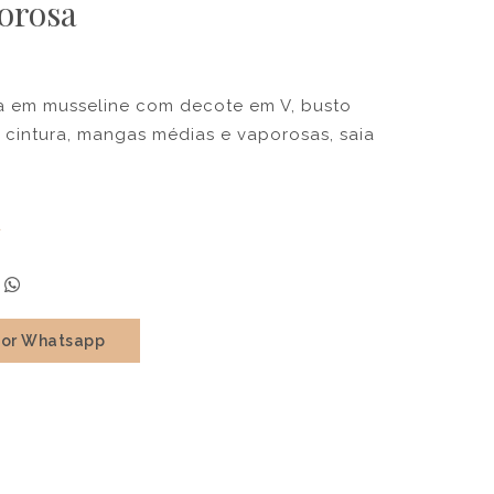
orosa
la em musseline com decote em V, busto
 cintura, mangas médias e vaporosas, saia
a
por Whatsapp