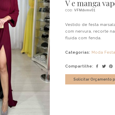
V e manga vap
COD:
VFMdvmv01
Vestido de festa marsa
com nervura, recorte na
fluida com fenda.
Categorias:
Moda Fest
Compartilhe:
Solicitar Orçamento 