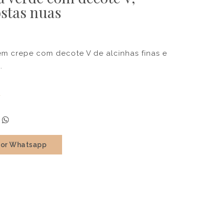
ostas nuas
em crepe com decote V de alcinhas finas e
.
a
por Whatsapp