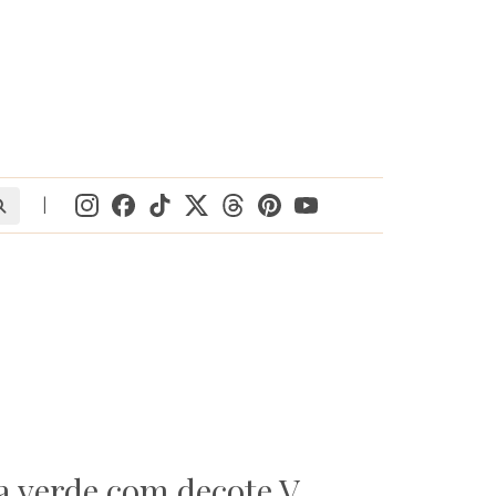
|
ta verde com decote V,