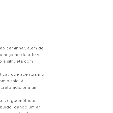
 ao caminhar, além de
começa no decote V
o a silhueta com
tical, que acentuam o
m a saia. A
screto adiciona um
cos e geométricos,
ibuído, dando um ar