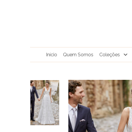
Pular
para
o
conteúdo
Início
Quem Somos
Coleções