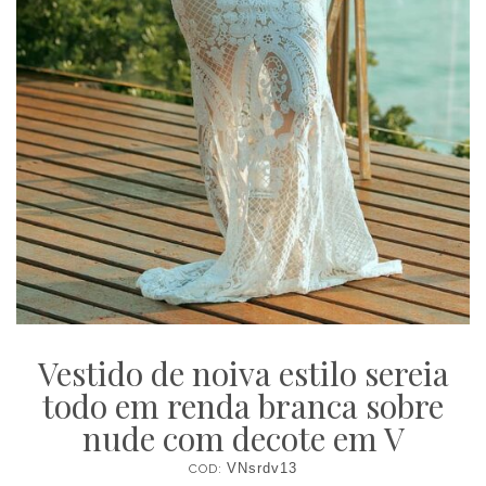
Vestido de noiva estilo sereia
todo em renda branca sobre
nude com decote em V
COD:
VNsrdv13