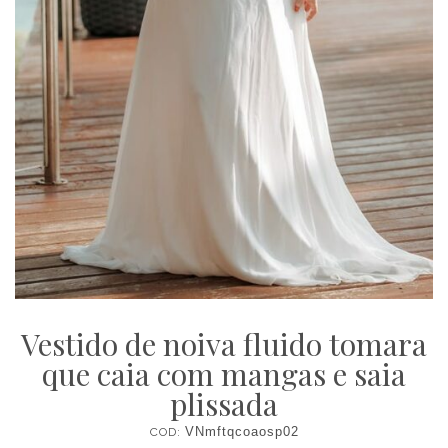
Vestido de noiva fluido tomara
que caia com mangas e saia
plissada
COD:
VNmftqcoaosp02