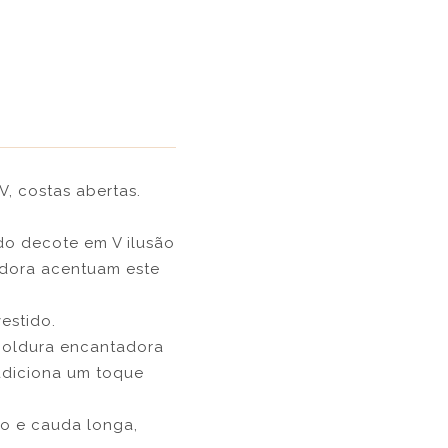
V, costas abertas.
do decote em V ilusão
dora acentuam este
estido.
moldura encantadora
 adiciona um toque
o e cauda longa,