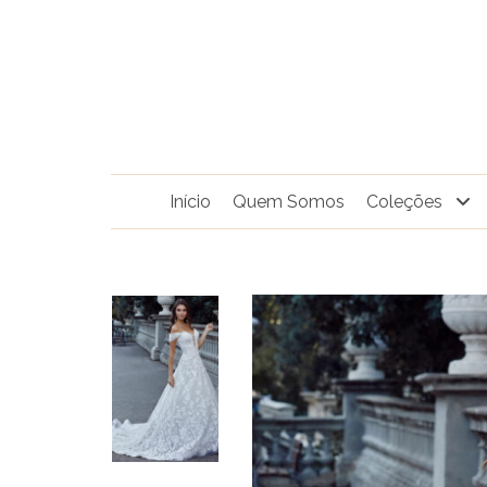
Pular
para
o
conteúdo
Início
Quem Somos
Coleções