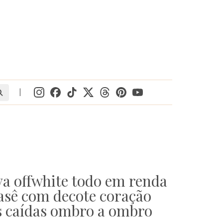
|
va offwhite todo em renda
evasê com decote coração
 caídas ombro a ombro