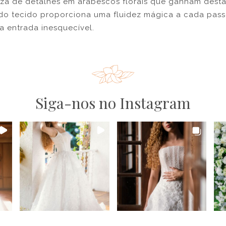
za de detalhes em arabescos florais que ganham dest
do tecido proporciona uma fluidez mágica a cada pass
a entrada inesquecível.
Siga-nos no Instagram