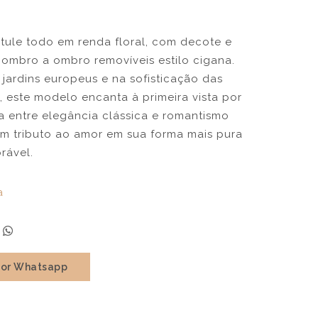
 tule todo em renda floral, com decote e
 ombro a ombro removíveis estilo cigana.
 jardins europeus e na sofisticação das
 este modelo encanta à primeira vista por
a entre elegância clássica e romantismo
 um tributo ao amor em sua forma mais pura
rável.
a
por Whatsapp