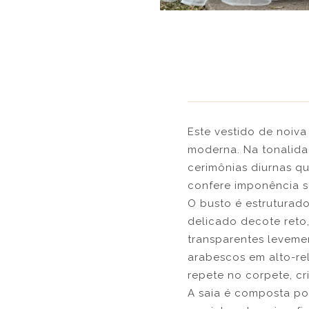
Este vestido de noiv
moderna. Na tonalidad
cerimônias diurnas qu
confere imponência s
O busto é estruturad
delicado decote reto
transparentes leveme
arabescos em alto-re
repete no corpete, cr
A saia é composta po