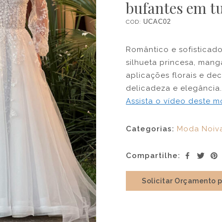
bufantes em tu
COD:
UCAC02
Romântico e sofisticado
silhueta princesa, man
aplicações florais e de
delicadeza e elegância.
Assista o vídeo deste 
Categorias:
Moda Noiv
Compartilhe:
Solicitar Orçamento 