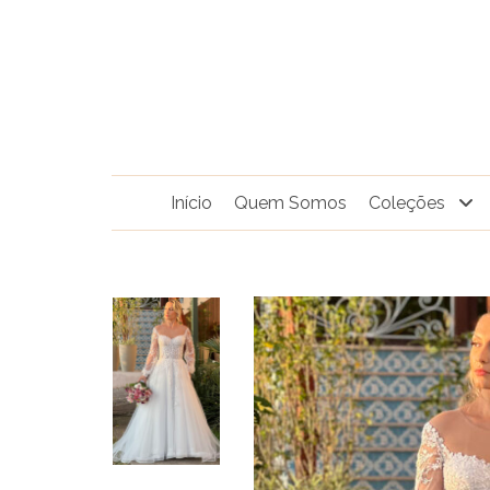
Pular
para
o
conteúdo
Início
Quem Somos
Coleções