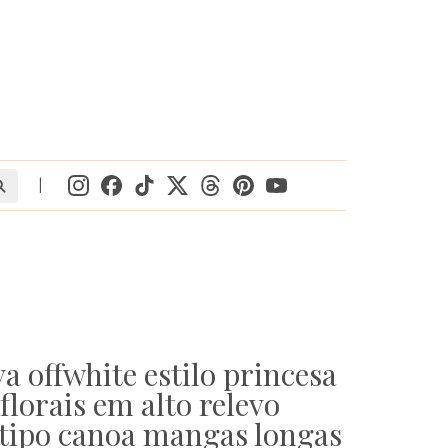
|
va offwhite estilo princesa
lorais em alto relevo
 tipo canoa mangas longas