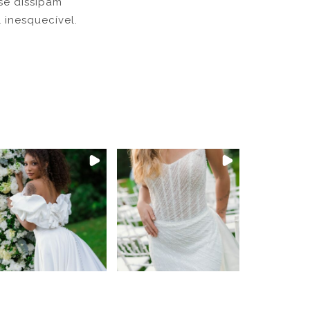
se dissipam
 inesquecível.