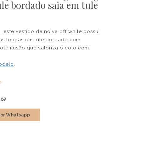
le bordado saia em tule
, este vestido de noiva off white possui
gas longas em tule bordado com
cote ilusão que valoriza o colo com
modelo
.
a
por Whatsapp