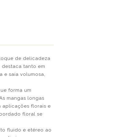
 toque de delicadeza
se destaca tanto em
a e saia volumosa,
 que forma um
 As mangas longas
aplicações florais e
bordado floral se
o fluido e etéreo ao