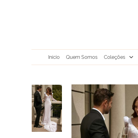
Pular
para
o
conteúdo
Início
Quem Somos
Coleções