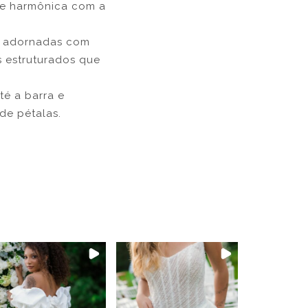
a e harmônica com a
, adornadas com
s estruturados que
té a barra e
e pétalas.