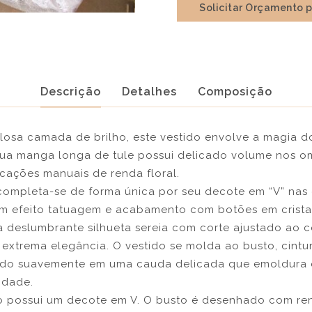
Solicitar Orçamento 
Descrição
Detalhes
Composição
losa camada de brilho, este vestido envolve a magia d
ua manga longa de tule possui delicado volume nos o
cações manuais de renda floral.
ompleta-se de forma única por seu decote em “V” nas 
 efeito tatuagem e acabamento com botões em cristai
 deslumbrante silhueta sereia com corte ajustado ao c
extrema elegância. O vestido se molda ao busto, cintu
ndo suavemente em uma cauda delicada que emoldura
idade.
o possui um decote em V. O busto é desenhado com re