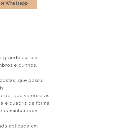
por Whatsapp
o grande dia em
mbros e punhos,
costas, que possui
s.
orpo, que valoriza as
ra e quadris de forma
 o caminhar com
nda aplicada em