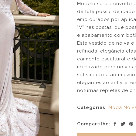
Modelo sereia envolto 
de tule possui delicad
emoldurados por aplica
“V” nas costas, que po
e acabamento com botõe
Este vestido de noiva é
refinada, elegância cl
caimento escultural e d
idealizado para noivas
sofisticado e ao mesmo
elegantes ao ar livre, 
noturnas repletas de c
Categorias:
Moda Noiv
Compartilhe: