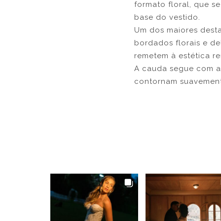
formato floral, que s
base do vestido.
Um dos maiores desta
bordados florais e de
remetem à estética r
A cauda segue com ap
contornam suavement