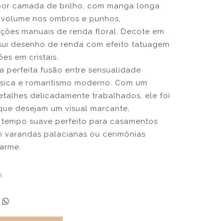
por camada de brilho, com manga longa
o volume nos ombros e punhos,
ções manuais de renda floral. Decote em
ssui desenho de renda com efeito tatuagem
s em cristais.
 a perfeita fusão entre sensualidade
ássica e romantismo moderno. Com um
etalhes delicadamente trabalhados, ele foi
 que desejam um visual marcante,
 tempo suave perfeito para casamentos
em varandas palacianas ou cerimônias
harme.
a