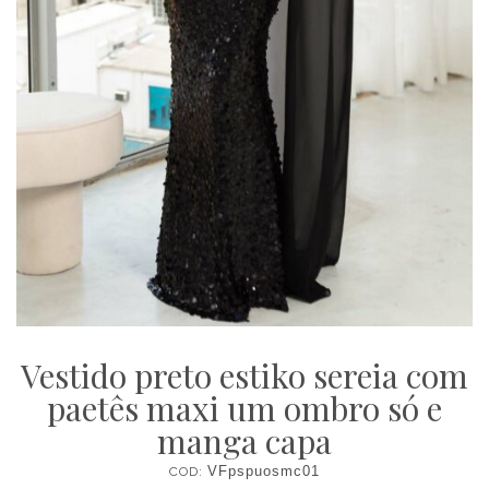
Vestido preto estiko sereia com
paetês maxi um ombro só e
manga capa
COD:
VFpspuosmc01