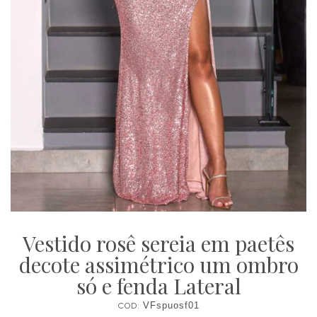
Vestido rosê sereia em paetês
decote assimétrico um ombro
só e fenda Lateral
COD:
VFspuosf01