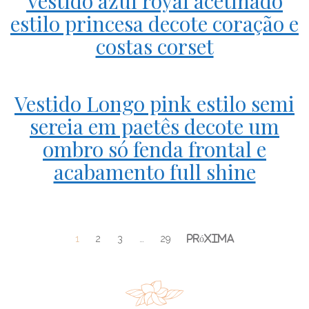
Vestido azul royal acetinado
estilo princesa decote coração e
costas corset
Vestido Longo pink estilo semi
sereia em paetês decote um
ombro só fenda frontal e
acabamento full shine
1
2
3
…
29