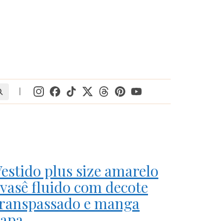
|
estido plus size amarelo
vasê fluido com decote
transpassado e manga
capa