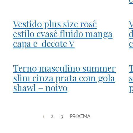
Vestido plus size rosê
V
estilo evasê fluido manga
capa e decote V
c
Terno masculino summer
slim cinza prata com gola
s
shawl – noivo
1
2
3