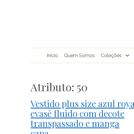
Pular
para
o
conteúdo
Início
Quem Somos
Coleções
Atributo:
50
Vestido plus size azul roya
evasê fluido com decote
transpassado e manga
capa