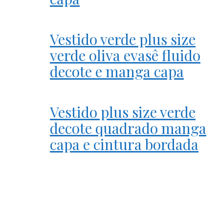
Vestido verde plus size
verde oliva evasê fluido
decote e manga capa
Vestido plus size verde
decote quadrado manga
capa e cintura bordada