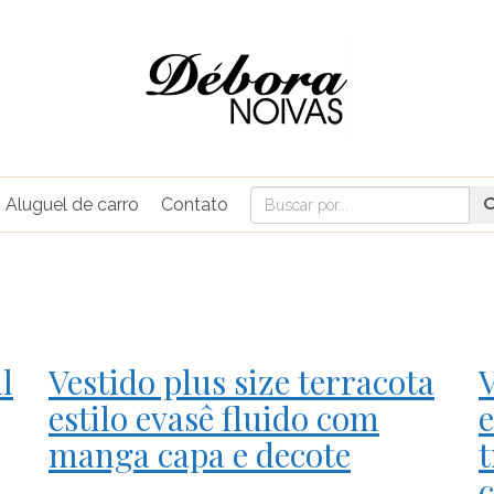
Aluguel de carro
Contato
l
Vestido plus size terracota
V
estilo evasê fluido com
e
manga capa e decote