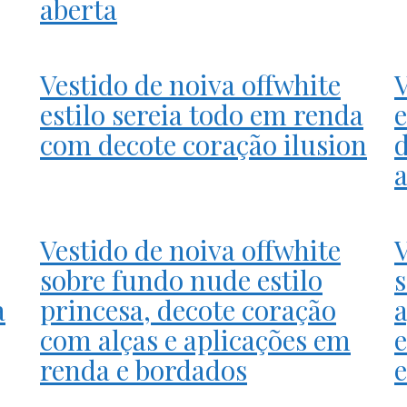
aberta
Vestido de noiva offwhite
V
estilo sereia todo em renda
e
com decote coração ilusion
a
Vestido de noiva offwhite
V
sobre fundo nude estilo
a
princesa, decote coração
a
com alças e aplicações em
e
renda e bordados